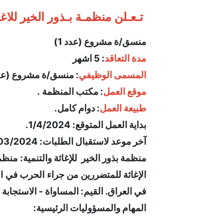
 تـعـلن منظمـة بـذور الخير للاغـاثـة والـتنمية عن حاجتهـا لـموظف منسق مشروع
منسق/ة مشروع (عدد 1)
مدة التعاقد
: 5 اشهر 
المسمى الوظيفي
: منسق/ة مشروع (عدد 
موقع العمل
: مكتب المنظمة .
طبيعة العمل
: دوام كامل.
بداية العمل المتوقع: 1/4/2024.
آخر موعد لاستقبال الطلبات: 25/03/2024.
في العراق. القيم: المساواة - الاستجابة ا
المهام والمسؤوليات الرئيسية: