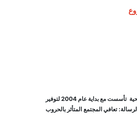
منظمة بذور الخير  للإغاثة والتنمية: منظمة مجتمع مدني عراقية مستقلة ، وهي منظمة إنسانية غير ربحية  تأسست مع بداية عام 2004 لتوفير 
الإغاثة للمتضررين من جراء الحرب في العراق وسد الثغرات الإنسانية الناتجة من الحرب في العراق الرسالة: تعافي المجتمع المتأثر بالحروب 