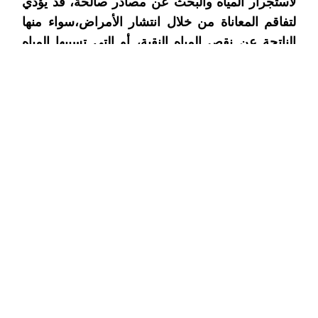
لاستجرار المياه والبحث عن مصادر صالحة، قد يؤدي 
لتفاقم المعاناة من خلال انتشار الأمراض،سواء منها 
الناتجة عن نقص المياه النقية، أو التي تسببها المياه 
الملوثة أو حتى الناتجة عن تجمع المياه بسبب سوء 
التصريف، و في هذا الصدد نقوم بدعم مشاريع المياه 
والإصحاح من خلال حفر الآبار وتوفير المضخات 
وأجهزة التنقية، و ذلك بناء محطاة توزيع خزانات مياه 
على تقييم ميداني مدروسو تبعا للحاجة
عدد المستفيدين : 8.650
برنامج المياه والإصحاح:
.يعمل برنامج المياه والإصحاح والنهوض بالنظافة على 
توفير المياه النظيفة للشرب والطهي والنظافة 